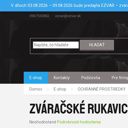
Prejsť
V dňoch 03.08.2026 – 09.08.2026 bude predajňa EZVAR – zvára
na
obsah
0907533802
ezvar@ezvar.sk
HĽADAŤ
E-shop
Kontakty
Požičovňa
Pre firm
Domov
E-shop
OCHRANNÉ PROSTRIEDKY
ZVÁRAČSKÉ RUKAVIC
Priemerné
Neohodnotené
Podrobnosti hodnotenia
hodnotenie