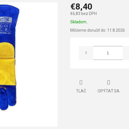
€8,40
€6,83 bez DPH
Jednotková
Skladom..
cena:
Môžeme doručiť do:
11.8.2026
TLAČ
OPÝTAŤ SA