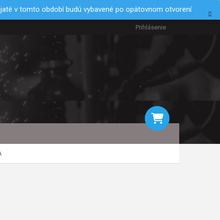
rijaté v tomto období budú vybavené po opätovnom otvorení
Prihlásenie
NÁKUPNÝ
A
KOŠÍK