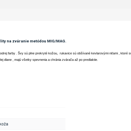
ality na zváranie metódou MIG/MAG.
drej farby . Švy sú plne prekryté kožou, rukavice sú obšívané kevlarovými niťami , ktoré sú
lej dlane , majú všetky spevnenia a chránia zvárača až po predlaktie.
 koža