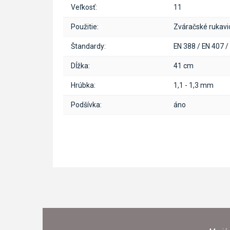
Veľkosť:
11
Použitie:
Zváračské rukav
Štandardy:
EN 388 / EN 407 /
Dĺžka:
41 cm
Hrúbka:
1,1 - 1,3 mm
Podšívka:
áno
Z
Á