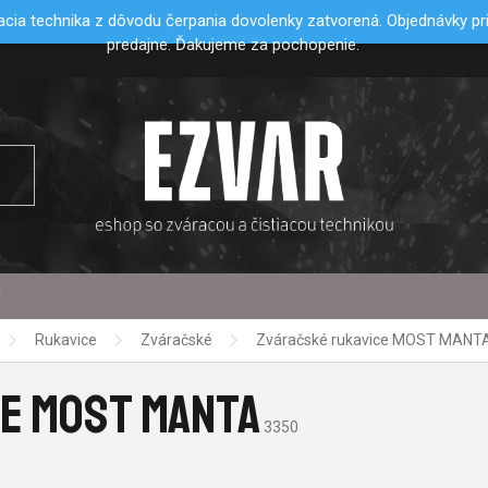
cia technika z dôvodu čerpania dovolenky zatvorená. Objednávky p
predajne. Ďakujeme za pochopenie.
y
Rukavice
Zváračské
Zváračské rukavice MOST MANT
E MOST MANTA
3350