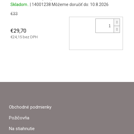
Skladom..
| 14001238
Môžeme doručiť do:
10.8.2026
€33
€29,70
€24,15 bez DPH
Z
Á
P
Obchodné podmienky
Ä
Požičovňa
T
Na stiahnutie