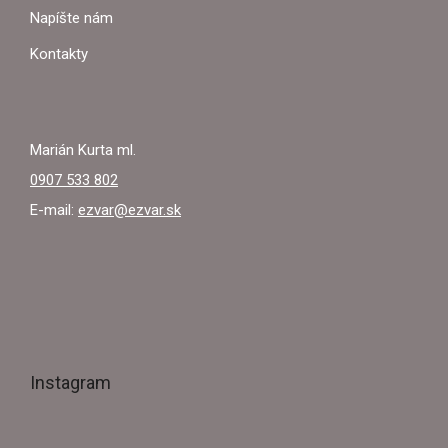
I
Napíšte nám
E
Kontakty
Marián Kurta ml.
0907 533 802
E-mail:
ezvar@ezvar.sk
Instagram