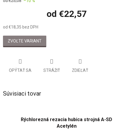
od €25,08
–10 %
od
€22,57
od
€18,35
bez DPH
Jednotková
cena:
ZVOĽTE VARIANT
OPÝTAŤ SA
STRÁŽIŤ
ZDIEĽAŤ
Súvisiaci tovar
Rýchlorezná rezacia hubica strojná A-SD
Acetylén